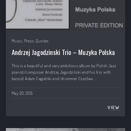
,
,
Music
Press
Quotes
Andrzej Jagodzinski Trio – Muzyka Polska
This is a beautiful and very ambitious album by Polish Jazz
pianist/composer Andrzej Jagodziński and his trio with
bassist Adam Cegielski and drummer Czesław …
May 20, 2015
VIEW
ANDRZE