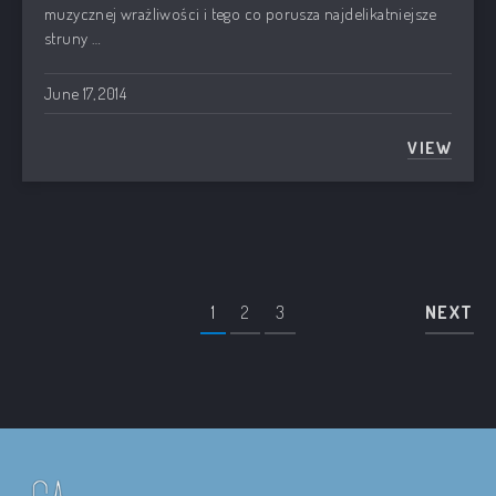
muzycznej wrażliwości i tego co porusza najdelikatniejsze
struny …
June 17, 2014
VIEW
KOBIET
1
2
3
NEXT