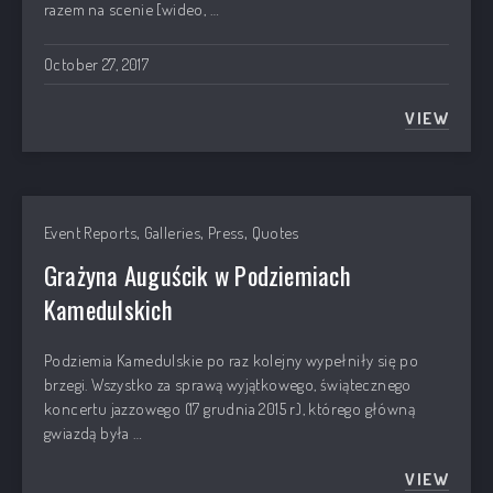
razem na scenie [wideo, …
October 27, 2017
VIEW
GLORIA
,
,
,
Event Reports
Galleries
Press
Quotes
Grażyna Auguścik w Podziemiach
Kamedulskich
Podziemia Kamedulskie po raz kolejny wypełniły się po
brzegi. Wszystko za sprawą wyjątkowego, świątecznego
koncertu jazzowego (17 grudnia 2015 r.), którego główną
PREVIOUS
NEX
gwiazdą była …
VIEW
GRAŻYN