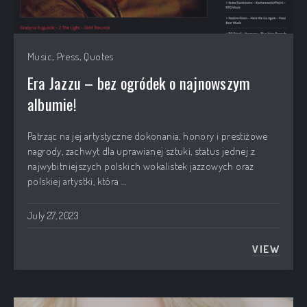
,
,
Music
Press
Quotes
Era Jazzu – bez ogródek o najnowszym
albumie!
Patrząc na jej artystyczne dokonania, honory i prestiżowe
nagrody, zachwyt dla uprawianej sztuki, status jednej z
najwybitniejszych polskich wokalistek jazzowych oraz
polskiej artystki, która …
July 27, 2023
VIEW
ERA JA