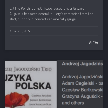
(…) The Polish-born, Chicago-based singer Grazyna
Auguscik has been central to Ulery’s enterprise from the
start, but only in concert can one fully gauge …
August 3, 2015
VIEW
MATT U