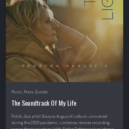
,
,
Music
Press
Quotes
The Soundtrack Of My Life
Polish Jazz artist Grazyna Auguscik’s album, conceived
during the 2020 pandemic, combines remote recording
across three countries. With Stefan Pettersson’s guidance,