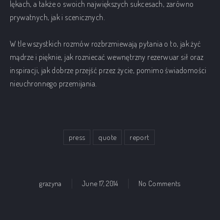
lękach, a także o swoich największych sukcesach, zarówno
prywatnych, jak i scenicznych.
W tle wszystkich rozmów rozbrzmiewają pytania o to, jak żyć
mądrze i pięknie, jak rozniecać wewnętrzny rezerwuar sił oraz
inspiracji, jak dobrze przejść przez życie, pomimo świadomości
nieuchronnego przemijania.
press
quote
report
on Kobieta 
grazyna
June 17, 2014
No Comments