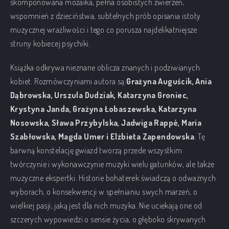
skomponowana mozaika, pełna osobistych zwierzeń,
wspomnień z dzieciństwa, subtelnych prób opisania istoty
muzycznej wrażliwości i tego co porusza najdelikatniejsze
struny kobiecej psychiki.
Książka odkrywa nieznane oblicza znanych i podziwianych
kobiet. Rozmówczyniami autora są:
Grażyna Auguścik, Ania
Dąbrowska, Urszula Dudziak, Katarzyna Groniec,
Krystyna Janda, Grażyna Łobaszewska, Katarzyna
Nosowska, Sława Przybylska, Jadwiga Rappé, Maria
Szabłowska, Magda Umer i Elżbieta Zapendowska
. Tę
barwną konstelację gwiazd tworzą przede wszystkim
twórczynie i wykonawczynie muzyki wielu gatunków, ale także
muzyczne ekspertki. Historie bohaterek świadczą o odważnych
wyborach, o konsekwencji w spełnianiu swych marzeń, o
wielkiej pasji, jaką jest dla nich muzyka. Nie uciekają one od
szczerych wypowiedzi o sensie życia, o głęboko skrywanych