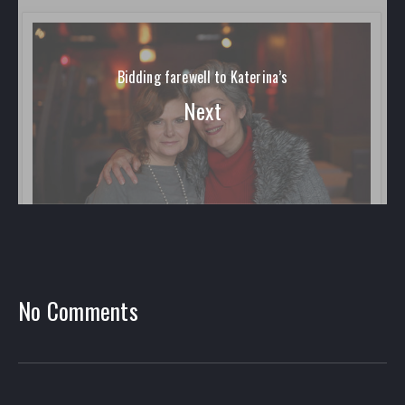
Bidding farewell to Katerina’s
Next
PREVIOUS
NEX
No Comments