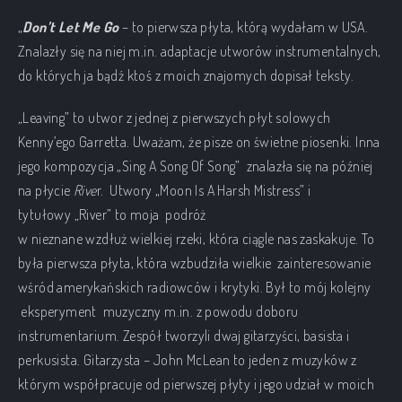
„
Don’t Let Me Go
– to
pierwsza płyta, którą wydałam w USA.
Znalazły się na niej
m.in
. adaptacje utworów instrumentalnych,
do których ja bądź ktoś z moich znajomych dopisał teksty.
„
Leaving” to utwor z jednej z pierwszych płyt solowych
Kenny’ego Garretta. Uważam, że pisze on świetne piosenki. Inna
jego kompozycja „Sing A Song Of Song” znalazła się na później
na płycie
Rive
r. Utwory „Moon Is A Harsh Mistress” i
tytułowy
„
River” to moja podróż
w nieznane wzdłuż wielkiej rzeki, która ciągle nas zaskakuje. To
była pierwsza płyta, która wzbudziła wielkie zainteresowanie
wśród amerykańskich radiowców i krytyki. Był to mój kolejny
eksperyment muzyczny
m.in
. z powodu doboru
instrumentarium. Zespół tworzyli dwaj gitarzyści, basista i
perkusista. Gitarzysta – John McLean to jeden z muzyków z
którym współpracuje od pierwszej płyty i jego udział w moich