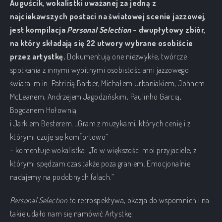
Auguścik, wokalistki uważanej za jedną z
najciekawszych postaci na światowej scenie jazzowej,
jest kompilacja
Personal Selection
– dwupłytowy zbiór,
na który składają się 22 utwory wybrane osobiście
przez artystkę.
Dokumentują one niezwykłe, twórcze
spotkania z innymi wybitnymi osobistościami jazzowego
świata:
m.in
. Patricią Barber, Michałem Urbaniakiem, Johnem
McLeanem, Andrzejem Jagodzińskim, Paulinho Garcią,
Bogdanem Hołownią
i Jarkiem Besterem. „Gram z muzykami, których cenię i z
którymi czuję się komfortowo”
– komentuje wokalistka. „To w większości moi przyjaciele, z
którymi spędzam czas także poza graniem. Emocjonalnie
nadajemy na podobnych falach.”
Personal Selection
to retrospektywa, okazja do wspomnień i na
takie udało nam się namówić Artystkę: