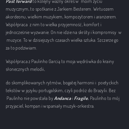
Past forward
to kolejny ważny okres w moim życiu
muzycznym, to spotkanie z Jarkiem Besterem. Wirtuozem
akordeonu, wielkim muzykiem, kompozytorem i aranżerem.
Współpraca z nim to wielka przyjemność, komfort i
jednocześnie wyzwanie. On nie idzie na skróty i kompromisy w
muzyce. To w dzisiejszych czasach wielka sztuka. Szczerze go
za to podziwiam.
PREVIOUS
NEX
Współpraca z Paulinho Garcią to moja wędrówka do krainy
słonecznych melodii,
do skomplikowanych rytmów, bogatej harmonii i poetyckich
tekstów w języku portugalskim, czyli podróż do Brazylii. Bez
Paulinho nie powstała by
Andanca
i
Fragile
.
Paulinho to mój
przyjaciel, kompan i wspaniały muzyk-orkiestra.