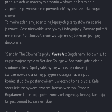
produkcjach w znacznym stopniu wpływa na brzmienie
zespołu. Z pewnością nie powiedzieliśmy jeszcze ostatniego
słowa.
To moim zdaniem jeden z najlepszych gitarzystów na scenie
jazzowej. Jest niezwykle kreatywny i intrygujący. Zawsze potrafi
mnie czymś zaskoczyć, choć wydaje mi się że znam jego grę
doskonale.
“Send In The Clowns” z płyty
Pastels
z Bogdanem Hołownią, to
część mojego życia w Berklee College w Bostonie, gdzie oboje
studiowaliśmy. Spotykaliśmy się w ciasnej i dusznej
ćwiczeniówce dla samej przyjemności grania, ale pod
koniec studiów postanowiłam uwiecznić to na płycie. Cale
szczęście, że bywam czasem konsekwentna. Praca z
Bogdanem to emocje połączone z inteligencją, finezją, fantazją.
On jest ponad to, co ziemskie.