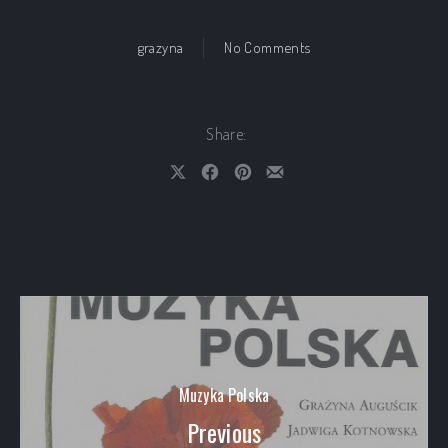
on Personal Selection
grazyna
No Comments
Share:
Share on X
Share on Facebook
Share on Pinterest
Share by Email
Muzyka Polska
Previous