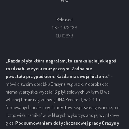
MTJ
Released
08/09/2026
CD 10979
„Każda płyta którą nagrałam, to zamknięcie jakiegoś
rozdziału w życiu muzycznym. Żadna nie
powstała przypadkiem. Każda ma swoją historię.”
–
mówi o swoim dorobku Grażyna Auguścik. A dorobek to
niemały: artystka wydała 16 płyt solowych (w tym 13 we
własnej firmie nagraniowej GMA Records), na 20-tu
firmowanych przez innych artystów zaśpiewała gościnnie, nie
licząc wielu remiksów, w których wykorzystano jej wyjątkowy
głos.
Podsumowaniem dotychczasowej pracy Grażyny