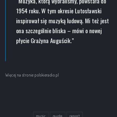
“Muzyka, którą wybraliśmy, powstała do
1954 roku. W tym okresie Lutosławski
inspirował się muzyką ludową. Mi też jest
ona szczególnie bliska – mówi o nowej
płycie Grażyna Auguścik.”
Więcej na stronie
polskieradio.pl
music
quote
report