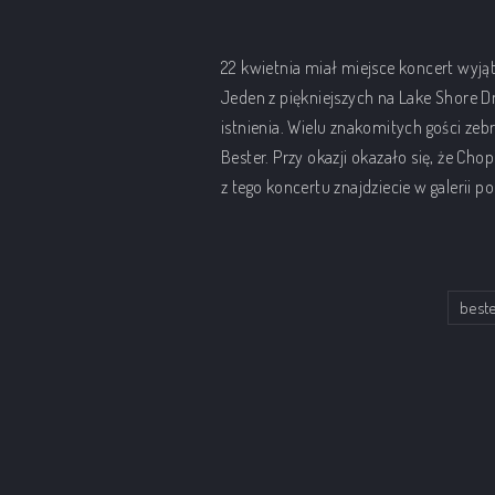
22 kwietnia miał miejsce koncert wyją
Jeden z piękniejszych na Lake Shore D
istnienia. Wielu znakomitych gości z
Bester. Przy okazji okazało się, że Ch
z tego koncertu znajdziecie w galerii p
best