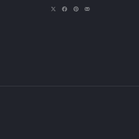
Share on X
Share on Facebook
Share on Pinterest
Share by Email