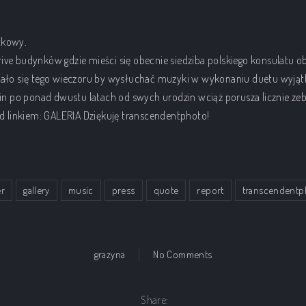
tkowy.
rive budynków gdzie mieści się obecnie siedziba polskiego konsulatu o
ebrało się tego wieczoru by wysłuchać muzyki w wykonaniu duetu wyj
opin po ponad dwustu latach od swych urodzin wciąż porusza licznie ze
od linkiem:
GALERIA
Dziękuję
transcendentphoto!
er
gallery
music
press
quote
report
transcendentp
on Chopin i amerykańs
grazyna
No Comments
Share: