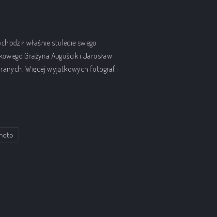
bchodził właśnie stulecie swego
ątkowego Grażyna
Auguścik i Jarosław
branych. Więcej wyjątkowych fotografii
hoto
ka historia