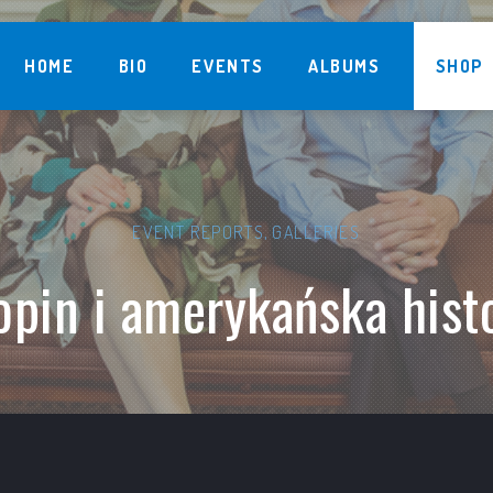
HOME
BIO
EVENTS
ALBUMS
SHOP
EVENT REPORTS
,
GALLERIES
pin i amerykańska hist