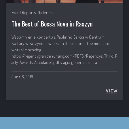
,
Event Reports
Galleries
The Best of Bossa Nova in Raszyn
Wspomnienie koncertu z Paulinho Garcia w Centrum
Kultury w Raszynie – wielka In this manner the medicine
works improving
https://regencygrandenursing.com/PDFS/Regencys_Third_P
arty_Awards_Accolades.pdf viagra generic cialis a …
June 6, 2018
VIEW
THE BE