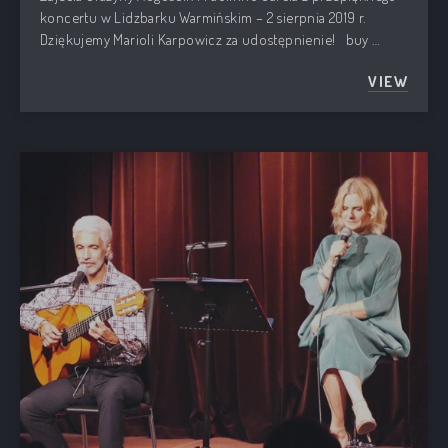
koncertu w Lidzbarku Warmińskim – 2 sierpnia 2019 r.
Dziękujemy Marioli Karpowicz za udostępnienie! buy …
VIEW
KONCER
PREVIOUS
NEX