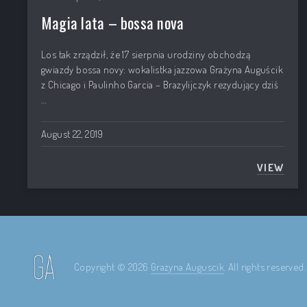
Magia lata – bossa nova
PREVIOUS
Los tak zrządził, że 17 sierpnia urodziny obchodzą
gwiazdy bossa novy: wokalistka jazzowa Grażyna Auguścik
z Chicago i Paulinho Garcia – Brazylijczyk rezydujący dziś
…
August 22, 2019
VIEW
MAGIA 
Copyright © 2026
Grazyna Auguscik
. All rights reserved.
Theme by
FORQY