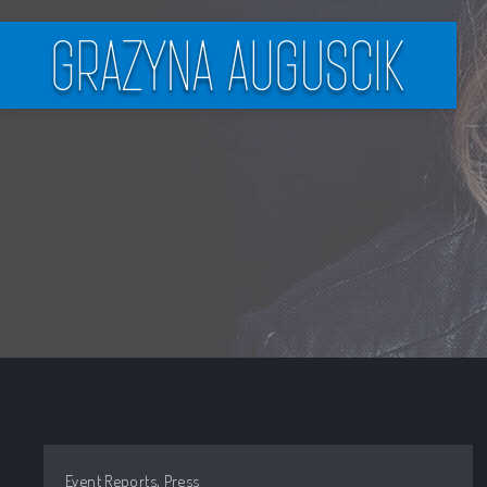
,
Event Reports
Press